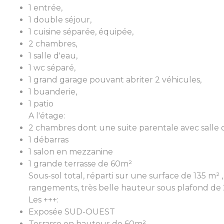
1 entrée,
1 double séjour,
1 cuisine séparée, équipée,
2 chambres,
1 salle d'eau,
1 wc séparé,
1 grand garage pouvant abriter 2 véhicules,
1 buanderie,
1 patio
A l'étage:
2 chambres dont une suite parentale avec salle 
1 débarras
1 salon en mezzanine
1 grande terrasse de 60m²
Sous-sol total, réparti sur une surface de 135 m
rangements, très belle hauteur sous plafond de 
Les +++:
Exposée SUD-OUEST
Terrasse en hauteur de 60m²