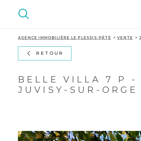
Aller
Aller
Aller
Aller
à
à
au
au
:
la
menu
contenu
recherche
principal
AGENCE IMMOBILIÈRE LE PLESSIS-PÂTÉ
VENTE
RETOUR
BELLE VILLA 7 P -
JUVISY-SUR-ORGE 