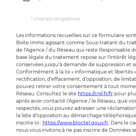
* champs obligatoires
Les informations recueillies sur ce formulaire son
Boite Immo agissant comme Sous-traitant du trait
de l'Agence / du Réseau qui reste Responsable d
base légale du traitement repose sur l'intérêt lég
conservées jusqu'à demande de suppression et so
Conformément à la loi « informatique et libertés »
rectification, d’effacement, d’opposition, de limit
pouvez retirer votre consentement à tout momen
Réseau. Consultez le site
https://cnil.fr/fr
pour plus
après avoir contacté l'Agence / le Réseau, que vos
respectés, vous pouvez adresser une réclamation 
la liste d'opposition au démarchage téléphonique
inscrire ici :
https://www.bloctel.gouv.fr
. Dans le c
nous vous invitons à ne pas inscrire de Données se