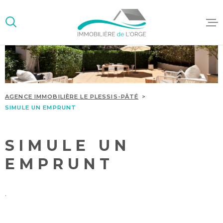
Aller
Aller
Aller
Aller
à
à
au
au
:
la
menu
contenu
recherche
principal
ACCUEIL
ACHETER/L
AGENCE IMMOBILIÈRE LE PLESSIS-PÂTÉ
GESTION LO
SIMULE UN EMPRUNT
SYNDIC DE
COPROPRIÉ
SIMULE UN
EMPRUNT
.